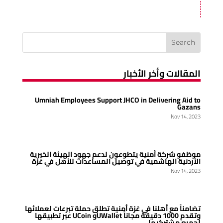
المقالات وأخر الأخبار
Umniah Employees Support JHCO in Delivering Aid to
Gazans
Nov 14, 2023
موظفو شركة أمنية يتطوعون لدعم جهود الهيئة الخيرية
الأردنية الهاشمية في توصيل المساعدات للأهل في غزة
Nov 14, 2023
تضامناً مع أهلنا في غزة أمنية تطلق حملة تبرعات لعملائها
عبر تطبيقها UCoin وUWallet وتقدم 1000 دقيقة مجاناً
لجميع مشتركيها