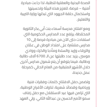
الصحة البدنية والعقلية للطلبة، لذا جاءت مبادرة
أمنية – فرصة، لتعزيز هذه البيئة وتحسينها
واستكمال حلقة الجهود التي تبذلها وزارة التربية
والتعليم .
ومع افتتاح مدرسة أسماء بنت أبي بكر الثانوية
المختلطة، يرتفع عدد المدارس الحكومية التي
استفادت حتى الآن من مبادرة فرصة إلى 10
مدارس منتشرة على امتداد الوطن في عمّان
والزرقاء وإربد والسلط ومأدبا والكرك ووادي
موسى، يزيد عدد طلبتها عن الـ 6700 آلاف طالبة
وطالبة، فيما يتوقع أن يتم شمول مدارس أخرى
خلال الأشهر المتبقية من العام الحالي كمرحلة
عمل جديدة.
وتضمن حفل الافتتاح كلمات وفقرات فنية
ورياضية وقصائد شعرية، تناولت الأفراح الوطنية،
التي تزامن فيها عيد الاستقلال مع حفل زفاف
سمو الأمير الحسين بن عبدالله الثاني، ولي العهد