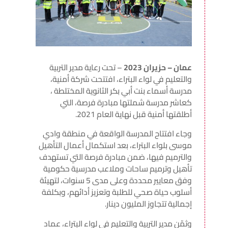
عمان – حزيران 2023
– تحت رعاية مدير التربية
والتعليم في لواء البتراء، افتتحت شركة أمنية،
مدرسة أسماء بنت أبي بكر الثانوية المختلطة ،
كعاشر مدرسة شملتها مبادرة فرصة، التي
أطلقتها أمنية قبل نهاية العام 2021.
وجاء افتتاح المدرسة الواقعة في منطقة وادي
موسى بلواء البتراء، بعد استكمال أعمال التأهيل
والترميم فيها، ضمن مبادرة فرصة التي تستهدف
تأهيل وترميم ساحات وملاعب مدرسية حكومية
وفق معايير محددة وعلى مدى 5 سنوات، لتهيئة
أسلوب حياة صحي للطلبة وتعزيز أدائهم، وبكلفة
إجمالية تتجاوز المليون دينار.
وثمّن مدير التربية والتعليم في لواء البتراء، عماد