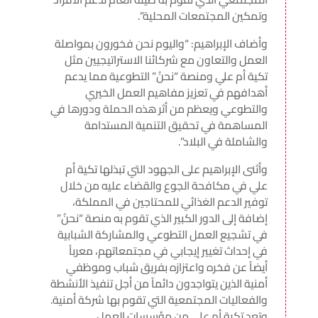
وتمكين المجتمعات المحلية”.
وأضاف الإبراهيم: “واليوم نحن فخورون بمواصلة
العمل والتعاون مع شركائنا الاستراتيجيين مثل
تكية أم علي ومنصة “نحنُ” التطوعية مما يدعم
أهدافهم في تعزيز مفاهيم العمل الخيري
والتطوعي ويعظم من أثر هذه الحملة ودورها في
المساهمة في تحقيق التنمية المستدامة
والشاملة في البلاد”.
وأثنى الإبراهيم على الجهود التي تبذلها تكية أم
علي في مكافحة الجوع والقضاء عليه من خلال
توفير الدعم الغذائي للمحتاجين في المملكة،
إضافة إلى الدور الكبير الذي تقوم به منصة “نحنُ”
في تشجيع العمل التطوعي والمشاركة الشبابية
في إحداث تغيير إيجابي في مجتمعاتهم، معرباً
أيضاً عن فخره واعتزازه بفريق شباب وموظفي
أمنية الذين يتواجدون دائماً من أجل تنفيذ الأنشطة
والفعاليات المجتمعية التي تقوم بها شركة أمنية.
وتعد تكية أم علي من مؤسسات العمل