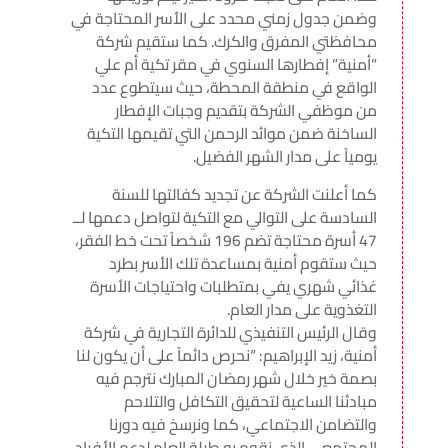
وضمن جدول زمني محدد على الأسر المحتاجة في
محافظتي المفرق والكرك. كما ستقيم شركة
“أمنية” إفطارها السنوي في مقر تكية أم علي
الواقع في منطقة المحطة، حيث سيتطوع عدد
من موظفي الشركة بتقديم وجبات الإفطار
الساخنة ضمن موائد الرحمن التي تقيمها التكية
يومياً على مدار الشهر الفضيل.
كما أعلنت الشركة عن تجديد كفالتها للسنة
السادسة على التوالي مع التكية لتواصل دعمها لــ
47 أسرة محتاجة تضم 196 شخصاً تحت خط الفقر،
حيث ستقوم أمنية بمساعدة تلك الأسر بطرد
غذائي شهري يفي بمتطلبات واحتياجات الأسرة
التغذوية على مدار العام.
وقال الرئيس التنفيذي للدائرة التجارية في شركة
أمنية، زيد الإبراهيم: “نحرص دائماً على أن يكون لنا
بصمة خير خلال شهر رمضان المبارك نترجم فيه
مبادئنا الساعية لتحقيق التكافل والتلاحم
والتضامن الاجتماعي، كما ونرسخ فيه دورنا
المجتمعي الذي نقوم به طيلة العام لدعم الأفراد