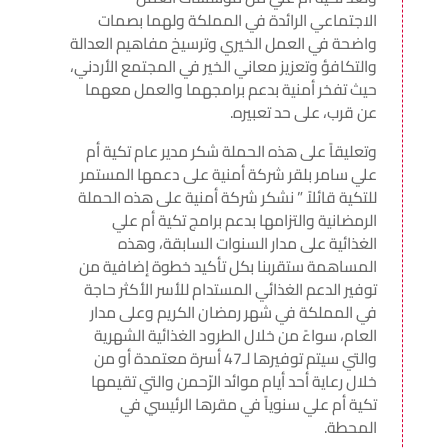
الاجتماعي الرائدة في المملكة ولهما بصمات
واضحة في العمل الخيري وترسيخ مفاهيم العدالة
والتكافؤ وتعزيز معاني الخير في المجتمع الأردني،
حيث تفخر أمنية بدعم برامجهما والعمل معهما
عن قرب، على حد تعبيره.
وتعليقاً على هذه الحملة شكر مدير عام تكية أم
علي سامر بلقر شركة أمنية على دعمها المستمر
للتكية قائلاً ” نشكر شركة أمنية على هذه الحملة
الرمضانية والتزامها بدعم برامج تكية أم علي
الغذائية على مدار السنوات السابقة، وهذه
المساهمة ستقربنا بكل تأكيد خطوة إضافية من
توفير الدعم الغذائي المستدام للأسر الأكثر حاجة
في المملكة في شهر رمضان الكريم وعلى مدار
العام، سواءً من خلال الطرود الغذائية الشهرية
والتي سيتم توفيرها لـ47 أسرة معتمدة أو من
خلال رعاية أحد أيام موائد الرّحمن والتي تقيمها
تكية أم علي سنوياً في مقرها الرئيسي في
المحطة.