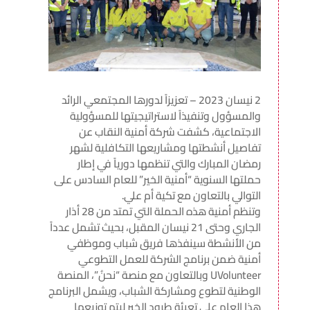
2 نيسان 2023 – تعزيزاً لدورها المجتمعي الرائد
والمسؤول وتنفيذاً لاستراتيجيتها للمسؤولية
الاجتماعية، كشفت شركة أمنية النقاب عن
تفاصيل أنشطتها ومشاريعها التكافلية لشهر
رمضان المبارك والتي تنظمها دورياً في إطار
حملتها السنوية “أمنية الخير” للعام السادس على
التوالي بالتعاون مع تكية أم علي.
وتنظم أمنية هذه الحملة التي تمتد من 28 أذار
الجاري وحتى 21 نيسان المقبل، بحيث تشمل عدداً
من الأنشطة سينفذها فريق شباب وموظفي
أمنية ضمن برنامج الشركة للعمل التطوعي
UVolunteer وبالتعاون مع منصة “نحنُ”، المنصة
الوطنية لتطوع ومشاركة الشباب، ويشمل البرنامج
هذا العام على تعبئة طرود الخير ليتم توزيعها